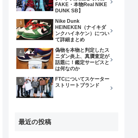
FAKE・本物Real NIKE
DUNK SB】
Nike Dunk
HEINEKEN（ナイキダ
ンクハイネケン）につい
て詳細まとめ
偽物を本物と判定したス
ニダン炎上、真贋査定が
話題に！鑑定サービスと
は何なのか
FTCについてスケーター
ストリートブランド
最近の投稿