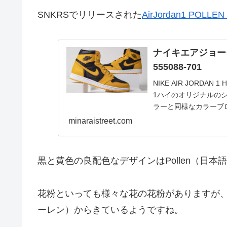
SNKRSでリリースされた
AirJordan1 POLLE
ナイキエアジョーダ
555088-701
NIKE AIR JORDAN 1 HIG
1ハイのオリジナルのシル
ラーと同様なカラーブロ
minaraistreet.com
黒と黄色の良配色なデザインはPollen（日
花粉といっても様々な花の花粉がありますが、元に
ーレン）からきているようですね。