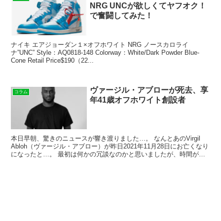
NRG UNCが欲しくてヤフオク！
で奮闘してみた！
ナイキ エアジョーダン１×オフホワイト NRG ノースカロライ
ナ”UNC” Style：AQ0818-148 Colorway：White/Dark Powder Blue-
Cone Retail Price$190（22...
ヴァージル・アブローが死去、享
コラム
年41歳オフホワイト創設者
本日早朝、驚きのニュースが響き渡りました…。 なんとあのVirgil
Abloh（ヴァージル・アブロー）が昨日2021年11月28日にお亡くなり
になったと…。 最初は何かの冗談なのかと思いましたが、時間が経
つにつれてそれ...