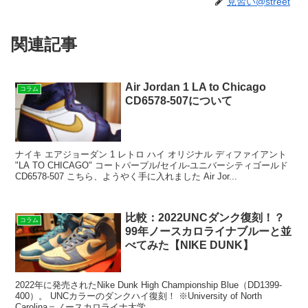
見習い@street
関連記事
Air Jordan 1 LA to Chicago
コラム
CD6578-507について
ナイキ エアジョーダン 1 レトロ ハイ オリジナル ディファイアント
"LA TO CHICAGO" コートパープル/セイル-ユニバーシティゴールド
CD6578-507 こちら、ようやく手に入れました Air Jor...
比較：2022UNCダンク復刻！？
コラム
99年ノースカロライナブルーと並
べてみた【NIKE DUNK】
2022年に発売されたNike Dunk High Championship Blue（DD1399-
400）。 UNCカラーのダンクハイ復刻！ ※University of North
Carolina＝ノースカロライナ大学 ...