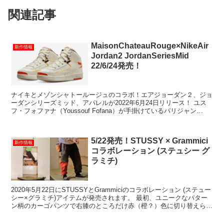
関連記事
MaisonChateauRouge×NikeAir
新作情報
Jordan2 JordanSeriesMid
22/6/24発売！
ナイキとメゾンシャトールージュのコラボ！エアジョーダン２、ジョ
ーダンシリーズミッド、アパレルが2022年6月24日リリース！ ユス
フ・フォファナ（Youssouf Fofana）が手掛けているパリジャン
（parisien＝フランス...
5/22発売！STUSSY × Grammici
新作情報
コラボレーション (ステュシー グ
ラミチ)
2020年5月22日にSTUSSYとGrammiciのコラボレーション (ステュー
シー×グラミチ)アイテムが発売されます。 最初、ユニークなパター
ン柄のカーゴパンツで右膝のところだけ赤（橙？）色に切り替えられ
ていた画像がリーク...