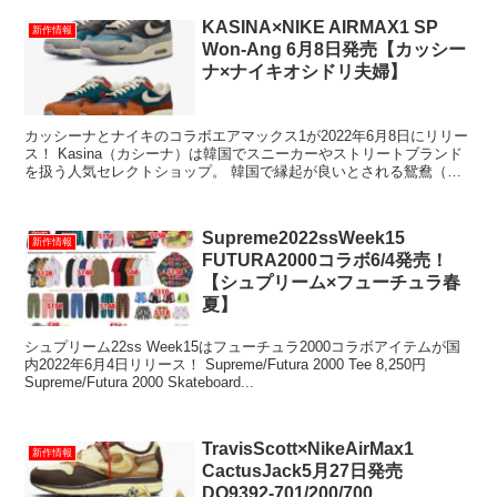
KASINA×NIKE AIRMAX1 SP
新作情報
Won-Ang 6月8日発売【カッシー
ナ×ナイキオシドリ夫婦】
カッシーナとナイキのコラボエアマックス1が2022年6月8日にリリー
ス！ Kasina（カシーナ）は韓国でスニーカーやストリートブランド
を扱う人気セレクトショップ。 韓国で縁起が良いとされる鴛鴦（オ
シドリ）をモチーフにしたデ...
Supreme2022ssWeek15
新作情報
FUTURA2000コラボ6/4発売！
【シュプリーム×フューチュラ春
夏】
シュプリーム22ss Week15はフューチュラ2000コラボアイテムが国
内2022年6月4日リリース！ Supreme/Futura 2000 Tee 8,250円
Supreme/Futura 2000 Skateboard...
TravisScott×NikeAirMax1
新作情報
CactusJack5月27日発売
DO9392-701/200/700