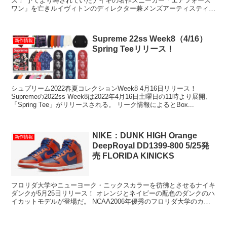
ス！ 予てより噂されていたナイキの名作スニーカー「エアフォース
ワン」を亡きルイヴィトンのディレクター兼メンズアーティスティッ
クを務めるヴァージル・アブロー（V...
Supreme 22ss Week8（4/16）
新作情報
Spring Teeリリース！
シュプリーム2022春夏コレクションWeek8 4月16日リリース！
Supremeの2022ss Week8は2022年4月16日土曜日の11時より展開、
「Spring Tee」がリリースされる。 リーク情報によるとBox...
NIKE：DUNK HIGH Orange
新作情報
DeepRoyal DD1399-800 5/25発
売 FLORIDA KINICKS
フロリダ大学やニューヨーク・ニックスカラーを彷彿とさせるナイキ
ダンクが5月25日リリース！ オレンジとネイビーの配色のダンクのハ
イカットモデルが登場だ。 NCAA2006年優秀のフロリダ大学のカレ
ッジカラーとも、アメリカのプ...