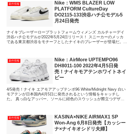
Nike：WMS BLAZER LOW
新作情報
PLATFORM CultureDay
DO2115-133渋谷ハチ公モデル5
月24日発売
ナイキブレーザーロープラットフォームウィメンズ カルチャーデイ
渋谷ハチ公モデルが2022年5月24日リリース！ スニーカーのメッカ
である東京都渋谷をモチーフとしたナイキのブレーザーが登場だ。
待ち合わせ場所で有名な「名犬ハチ...
Nike：AirMore UPTEMPO96
新作情報
DH8011-100 2022年4月5日発
売！ナイキモアテンホワイトネイ
ビー
4/5発売！ナイキ エアモアアップテンポ96 White/Midnight Navy 白い
モアテンが日本国内4月5日に発売されるという情報をキャッチし
た。 真っ白なアッパー、ソールに紺色のスウッシュが際立つデザイ
ンとなってい...
KASINA×NIKE AIRMAX1 SP
新作情報
Won-Ang 6月8日発売【カッシー
ナ×ナイキオシドリ夫婦】