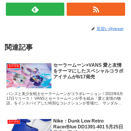
見習い@street
関連記事
セーラームーン×VANS 愛と友情
新作情報
をテーマにしたスペシャルコラボ
アイテムが6/17発売
バンズと美少女戦士セーラームーンがコラボレーション！2022年6月
17日リリース！ VANSとセーラームーンが手を組み「愛と友情の物
語」をインスパイアした特別なコレクションが登場だ。 サンダル、
スリップオン、スニーカーはもち...
Nike：Dunk Low Retro
新作情報
RacerBlue DD1391-401 5月25日