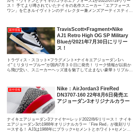
ルイ・ヴィトンとナイキのコラボエアフォース1が2022/07/19リリー
ス！ 予てより噂されていたナイキの名作スニーカー「エアフォース
ワン」を亡きルイヴィトンのディレクター兼メンズアーティスティッ
クを務めるヴァージル・アブロー（V...
TravisScott×Fragment×Nike
新作情報
AJ1 Retro High OG SP Military
Blueが2021年7月30日にリリー
ス！
トラヴィス・スコット×フラグメント×ナイキエアジョーダン1ハ
イ"ミリタリーブルー"が国内7月３０日に発売！ リーク情報が以前か
ら飛び交い、スニーカーヘッズ達を魅了して止まない豪華トリプルコ
ラボのAJ1が遂にリリースとなりました！ た...
Nike：AirJordan3 FireRed
新作情報
DN3707-160 22年8月6日発売エ
アジョーダン3オリジナルカラー
ナイキエアジョーダン3ファイヤーレッド2022/8/6リリース！ ナイキ
エアジョーダン3の1988年オリジナルカラー「Fire Red」が復刻リリ
ースする！ AJ3は1988年にブラック×セメントとホワイト×セメント
とこのフ...