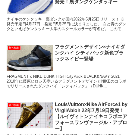
発売！裏ダンクケンタッキー
ナイキのケンタッキー裏ダンクが国内2022年5月25日リリース！ ※
発売予定日4月27日→発売日5月25日に決まりました。 白と青のダン
クといえばケンタッキー大学のスクールカラーが有名だ。 このモデ
ルは別名“Champ...
フラグメントデザイン×ナイキダ
新作情報
ンクハイ シティパック新色ブラ
ックネイビー登場
FRAGMENT x NIKE DUNK HIGH CityPack BLACK&NAVY 2021
2010年に藤原ヒロシ氏率いるフラグメントデザインとNIKEのコラボ
でリリースされたダンクハイ「シティパック」（DUNK...
LouisVuitton×Nike AirForce1 by
新作情報
VirgilAbloh 22年7月19日発売！
【ルイヴィトンナイキコラボエア
フォースワンヴァージル・アブロ
ー】