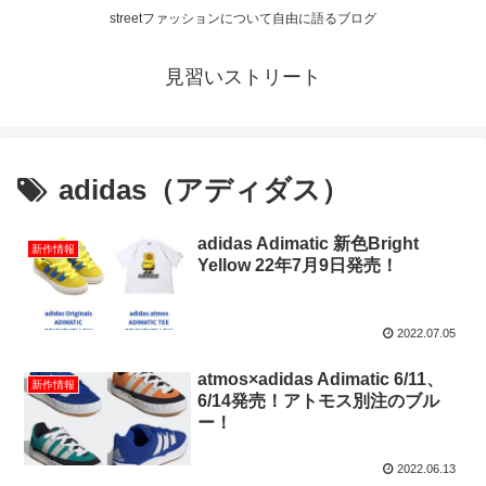
streetファッションについて自由に語るブログ
見習いストリート
adidas（アディダス）
adidas Adimatic 新色Bright
新作情報
Yellow 22年7月9日発売！
2022.07.05
atmos×adidas Adimatic 6/11、
新作情報
6/14発売！アトモス別注のブル
ー！
2022.06.13