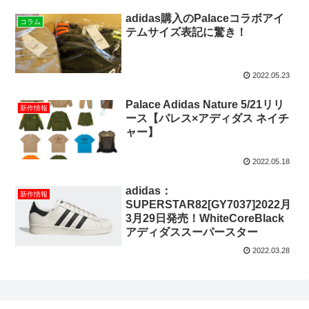
adidas購入のPalaceコラボアイ
コラム
テムサイズ表記に驚き！
2022.05.23
Palace Adidas Nature 5/21リリ
新作情報
ース【パレス×アディダス ネイチ
ャー】
2022.05.18
adidas：
新作情報
SUPERSTAR82[GY7037]2022月
3月29日発売！WhiteCoreBlack
アディダススーパースター
2022.03.28